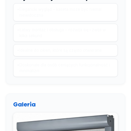
•
Elegancki wygląd – kaseta może być niemal
niewidoczna
•
Łatwy montaż i obsługa – rozwija się i zwija w
kilka sekund
•
Idealne do okien, które są często otwierane
•
Doskonałe dla osób ceniących funkcjonalność i
minimalizm
Galeria